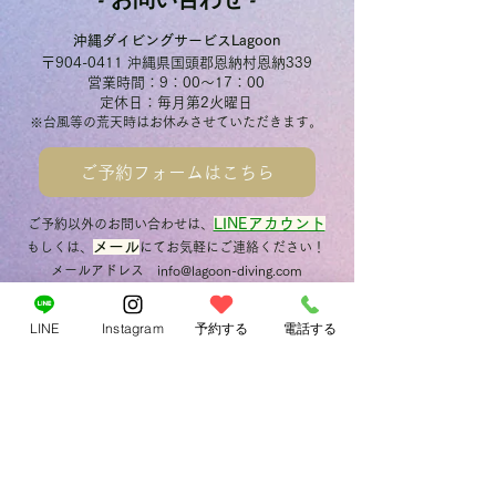
沖縄ダイビングサービスLagoon
〒904-0411 沖縄県国頭郡恩納村恩納339
営業時間：9：00～17：00
定休日：毎月第2火曜日
※台風等の荒天時はお休みさせていただきます。
ご予約フォームはこちら
LINEアカウント
ご予約以外のお問い合わせは、
メール
もしくは、
にてお気軽にご連絡ください！
メールアドレス
info@lagoon-diving.com
LINE
Instagram
予約する
電話する