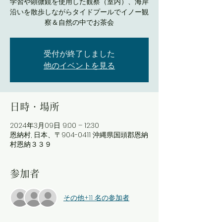
学習や顕微鏡を使用した観察（室内）、海岸
沿いを散歩しながらタイドプールでイノー観
察＆自然の中でお茶会
受付が終了しました
他のイベントを見る
日時・場所
2024年3月09日 9:00 – 12:30
恩納村, 日本、〒904-0411 沖縄県国頭郡恩納
村恩納３３９
参加者
その他+11 名の参加者