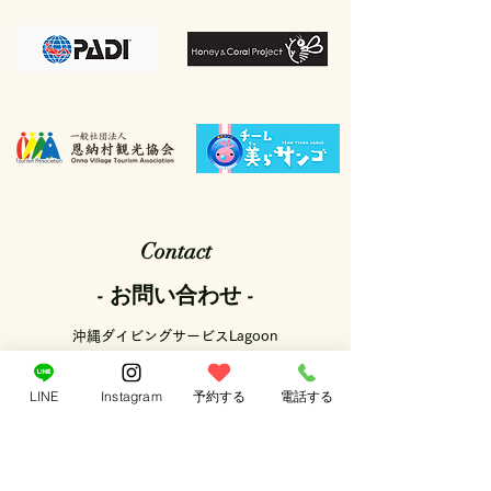
Contact
- お問い合わせ -
沖縄ダイビングサービスLagoon
〒904-0411 沖縄県国頭郡恩納村恩納339
営業時間：9：00～17：00
LINE
Instagram
予約する
電話する
定休日：毎月第2火曜日
※台風等の荒天時はお休みさせていただきます。
ご予約フォームはこちら