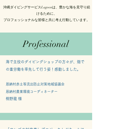
沖縄ダイビングサービスLagoonは、豊かな海を見守り続
けるために、
​プロフェッショナルな皆様と共に考え行動しています。
Professional
海で主役のダイビングショップの方々が、畑で
の重労働を率先して行う姿！感動しました。
恩納村赤土等流出防止対策
地域協議会
恩納村農業環境コーディネーター
​桐野龍 様