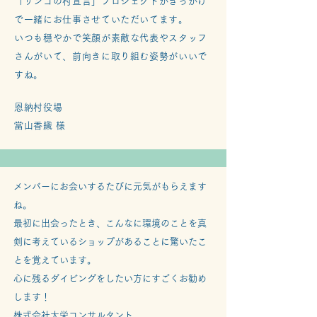
「サンゴの村宣言」プロジェクトがきっかけ
で一緒にお仕事させていただいてます。
いつも穏やかで笑顔が素敵な代表やスタッフ
さんがいて、前向きに取り組む姿勢がいいで
すね。
恩納村役場
​當山香織 様
メンバーにお会いするたびに元気がもらえます
ね。
最初に出会ったとき、こんなに環境のことを真
剣に考えているショップがあることに驚いたこ
とを覚えています。
心に残るダイビングをしたい方にすごくお勧め
します！
​株式会社大栄コンサルタント