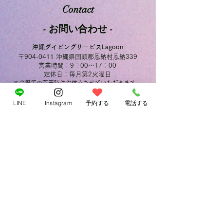
3/9特典付サンゴ礁ウィークイベ
Contact
ント
- お問い合わせ -
沖縄ダイビングサービスLagoon
〒904-0411 沖縄県国頭郡恩納村恩納339
営業時間：9：00～17：00
定休日：毎月第2火曜日
※台風等の荒天時はお休みさせていただきます。
LINE
Instagram
予約する
電話する
ご予約フォームはこちら
LINEアカウント
ご予約以外のお問い合わせは、
メール
もしくは、
にてお気軽にご連絡ください！
メールアドレス
info@lagoon-diving.com