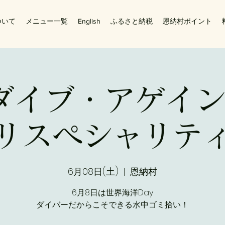
ついて
メニュー一覧
English
ふるさと納税
恩納村ポイント
Iダイブ・アゲイ
リスペシャリテ
6月08日(土)
  |  
恩納村
6月8日は世界海洋Day
ダイバーだからこそできる水中ゴミ拾い！